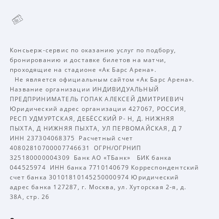
Консьерж-сервис по оказанию услуг по подбору,
бронированию и доставке билетов на матчи,
проходящие на стадионе «Ак Барс Арена».
Не является официальным сайтом «Ак Барс Арена».
Название организации ИНДИВИДУАЛЬНЫЙ
ПРЕДПРИНИМАТЕЛЬ ГОПАК АЛЕКСЕЙ ДМИТРИЕВИЧ
Юридический адрес организации 427067, РОССИЯ,
РЕСП УДМУРТСКАЯ, ДЕБЁССКИЙ Р- Н, Д. НИЖНЯЯ
ПЫХТА, Д НИЖНЯЯ ПЫХТА, УЛ ПЕРВОМАЙСКАЯ, Д 7
ИНН 237304068375 Расчетный счет
40802810700007746631 ОГРН/ОГРНИП
325180000004309 Банк АО «ТБанк» БИК банка
044525974 ИНН банка 7710140679 Корреспондентский
счет банка 30101810145250000974 Юридический
адрес банка 127287, г. Москва, ул. Хуторская 2-я, д.
38А, стр. 26