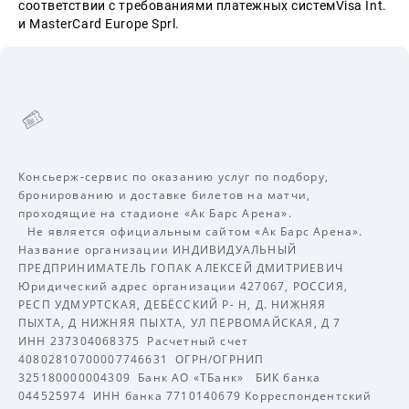
соответствии с требованиями платежных системVisa Int.
и MasterCard Europe Sprl.
Консьерж-сервис по оказанию услуг по подбору,
бронированию и доставке билетов на матчи,
проходящие на стадионе «Ак Барс Арена».
Не является официальным сайтом «Ак Барс Арена».
Название организации ИНДИВИДУАЛЬНЫЙ
ПРЕДПРИНИМАТЕЛЬ ГОПАК АЛЕКСЕЙ ДМИТРИЕВИЧ
Юридический адрес организации 427067, РОССИЯ,
РЕСП УДМУРТСКАЯ, ДЕБЁССКИЙ Р- Н, Д. НИЖНЯЯ
ПЫХТА, Д НИЖНЯЯ ПЫХТА, УЛ ПЕРВОМАЙСКАЯ, Д 7
ИНН 237304068375 Расчетный счет
40802810700007746631 ОГРН/ОГРНИП
325180000004309 Банк АО «ТБанк» БИК банка
044525974 ИНН банка 7710140679 Корреспондентский