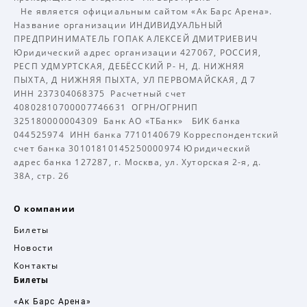
Не является официальным сайтом «Ак Барс Арена».
Название организации ИНДИВИДУАЛЬНЫЙ
ПРЕДПРИНИМАТЕЛЬ ГОПАК АЛЕКСЕЙ ДМИТРИЕВИЧ
Юридический адрес организации 427067, РОССИЯ,
РЕСП УДМУРТСКАЯ, ДЕБЁССКИЙ Р- Н, Д. НИЖНЯЯ
ПЫХТА, Д НИЖНЯЯ ПЫХТА, УЛ ПЕРВОМАЙСКАЯ, Д 7
ИНН 237304068375 Расчетный счет
40802810700007746631 ОГРН/ОГРНИП
325180000004309 Банк АО «ТБанк» БИК банка
044525974 ИНН банка 7710140679 Корреспондентский
счет банка 30101810145250000974 Юридический
адрес банка 127287, г. Москва, ул. Хуторская 2-я, д.
38А, стр. 26
О компании
Билеты
Новости
Контакты
Билеты
«Ак Барс Арена»