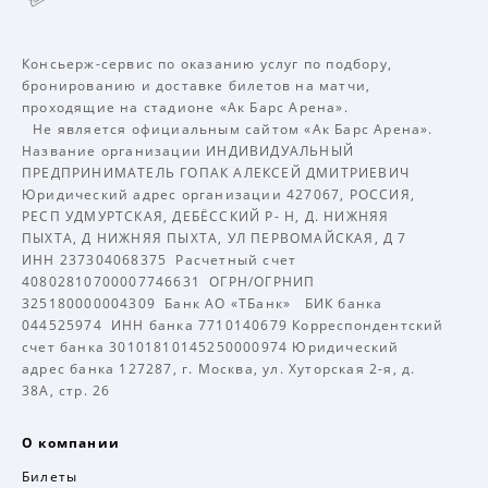
Консьерж-сервис по оказанию услуг по подбору,
бронированию и доставке билетов на матчи,
проходящие на стадионе «Ак Барс Арена».
Не является официальным сайтом «Ак Барс Арена».
Название организации ИНДИВИДУАЛЬНЫЙ
ПРЕДПРИНИМАТЕЛЬ ГОПАК АЛЕКСЕЙ ДМИТРИЕВИЧ
Юридический адрес организации 427067, РОССИЯ,
РЕСП УДМУРТСКАЯ, ДЕБЁССКИЙ Р- Н, Д. НИЖНЯЯ
ПЫХТА, Д НИЖНЯЯ ПЫХТА, УЛ ПЕРВОМАЙСКАЯ, Д 7
ИНН 237304068375 Расчетный счет
40802810700007746631 ОГРН/ОГРНИП
325180000004309 Банк АО «ТБанк» БИК банка
044525974 ИНН банка 7710140679 Корреспондентский
счет банка 30101810145250000974 Юридический
адрес банка 127287, г. Москва, ул. Хуторская 2-я, д.
38А, стр. 26
О компании
Билеты